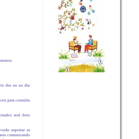
imentos:
rio dia ou no dia
eis para consulta
stados será feito
verão suportar as
etaria comunicando