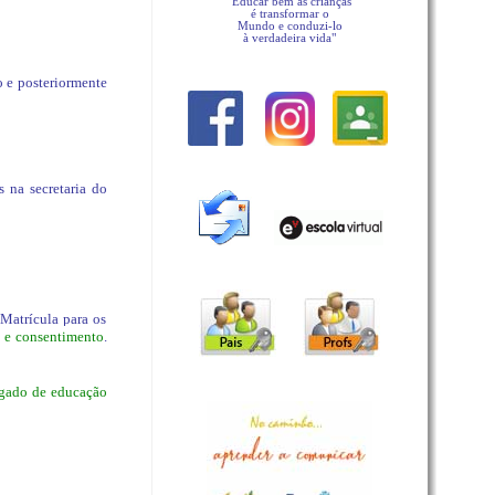
"Educar bem as crianças
é transformar o
Mundo e conduzi-lo
à verdadeira vida"
o e posteriormente
s na secretaria do
 Matrícula para os
s e consentimento
.
egado de educação