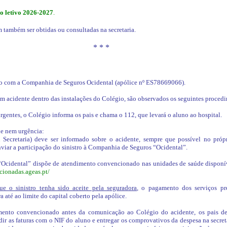
o letivo 2026-2027
.
 também ser obtidas ou consultadas na secretaria.
* * *
o com a Companhia de Seguros Ocidental (apólice nº ES78669066).
m acidente dentro das instalações do Colégio, são observados os seguintes proced
rgentes, o Colégio informa os pais e chama o 112, que levará o aluno ao hospital.
e nem urgência:
 Secretaria) deve ser informado sobre o acidente, sempre que possível no próp
nviar a participação do sinistro à Companhia de Seguros “Ocidental”.
Ocidental” dispõe de atendimento convencionado nas unidades de saúde disponív
cionadas.ageas.pt/
ue o sinistro tenha sido aceite pela seguradora
, o pagamento dos serviços pre
 até ao limite do capital coberto pela apólice.
mento convencionado antes da comunicação ao Colégio do acidente, os pais de
dir as faturas com o NIF do aluno e entregar os comprovativos da despesa na secr