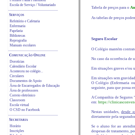
Prémios Paula Frassinetti
Escola de Serviço / Voluntariado
Tabela de preços para o
An
_________________________________
Serviços
As tabelas de preços podem
Refeitório
e Cafetaria
Enfermaria
Papelaria
Bibliotecas
Seguro Escolar
Reprografia
Manuais escolares
O Colégio mantém contrat
_________________________________
C
omunicação Online
No caso da ocorrência de u
Dorotícias
Calendário Escolar
Em situações graves e/ou u
Aconteceu no colégio...
Circulares
Em situações sem gravidad
Documentos de Apoio
O Colégio (Enfermaria ou
Área de Encarregados de Educação
seguinte, para que possa e
Área de professores
Correio eletrónico
A Companhia de Seguros “
Classroom
em:
https://clinicasconven
Escola virtual
O CSD no Facebook
Nestas unidades,
desde q
_________________________________
diretamente pela seguradora
Secretaria
Horário
Se o aluno for ao atendi
Inscrições
despesas de tratamento, pe