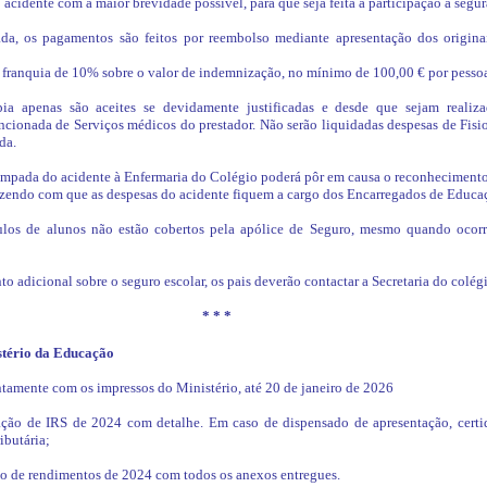
acidente com a maior brevidade possível, para que seja feita a participação à segur
da, os pagamentos são feitos por reembolso mediante apresentação dos origina
 franquia de 10% sobre o valor de indemnização, no mínimo de 100,00 € por pessoa 
pia apenas são aceites se devidamente justificadas e desde que sejam realiz
cionada de Serviços médicos do prestador. Não serão liquidadas despesas de Fisio
da.
empada do acidente à Enfermaria do Colégio poderá pôr em causa o reconheciment
fazendo com que as despesas do acidente fiquem a cargo dos Encarregados de Educa
los de alunos não estão cobertos pela apólice de Seguro, mesmo quando ocor
o adicional sobre o seguro escolar, os pais deverão contactar a Secretaria do colégi
* * *
stério da Educação
tamente com os impressos do Ministério, até 20 de janeiro de 2026
ação de IRS de 2024 com detalhe. Em caso de dispensado de apresentação, cert
ibutária;
ão de rendimentos de 2024 com todos os anexos entregues.