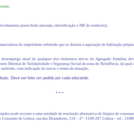
guesia
;
devidamente preenchido (morada, identificação e NIF do senhorio);
inanciadora do empréstimo referindo que se destina à aquisição de habitação própri
 desemprego atual de qualquer dos elementos ativos do Agregado Familiar, dev
ntro Distrital de Solidariedade e Segurança Social da zona de Residência, da qual
auferido, com indicação do inicio e termo da situação;
duais. Deve ser feito um pedido por cada educando.
* * *
umidor pode recorrer a uma entidade de resolução alternativa de litígios de consum
de Consumo de Lisboa, rua dos Douradores, 116 – 2º - 1100-207 Lisboa – tel.: 218