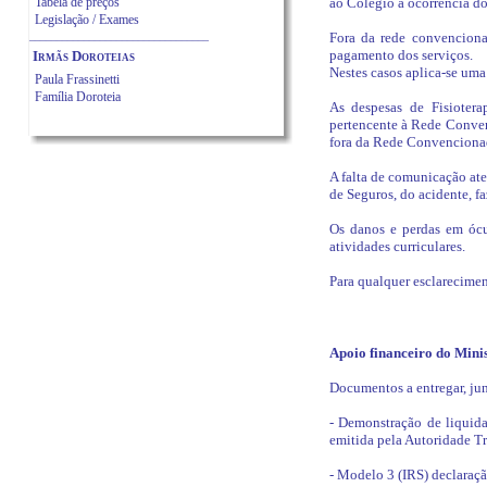
Tabela de preços
ao Colégio a ocorrência do 
Legislação / Exames
_________________________________
Fora da rede convenciona
pagamento dos serviços.
Irmãs Doroteias
Nestes casos aplica-se uma
Paula Frassinetti
Família Doroteia
As despesas de Fisiotera
pertencente à Rede Conven
fora da Rede Convenciona
A falta de comunicação at
de Seguros, do acidente, 
Os danos e perdas em ócu
atividades curriculares.
Para qualquer esclareciment
Apoio financeiro do Mini
Documentos a entregar, jun
- Demonstração de liquid
emitida pela Autoridade Tr
- Modelo 3 (IRS) declaraç