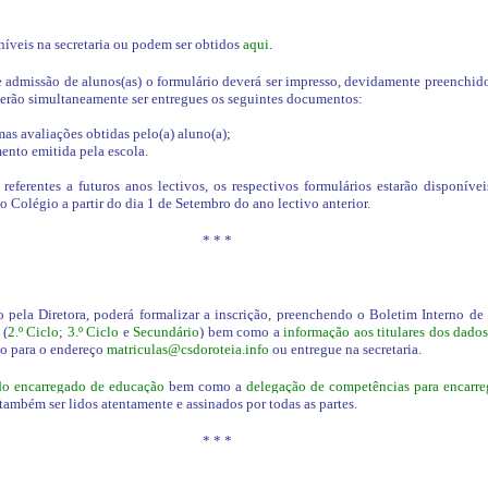
níveis na secretaria ou podem ser obtidos
aqui
.
e admissão de alunos(as) o formulário deverá ser impresso, devidamente preenchid
verão simultaneamente ser entregues os seguintes documentos:
mas avaliações obtidas pelo(a) aluno(a);
ento emitida pela escola.
eferentes a futuros anos lectivos, os respectivos formulários estarão disponívei
 Colégio a partir do dia 1 de Setembro do ano lectivo anterior.
* * *
 pela Diretora, poderá formalizar a inscrição, preenchendo o Boletim Interno de
 (
2.º Ciclo
;
3.º Ciclo
e
Secundário
) bem como a
informação aos titulares dos dado
do para o endereço
matriculas@csdoroteia.info
ou entregue na secretaria.
do encarregado de educação
bem como a
delegação de competências para encarr
ambém ser lidos atentamente e assinados por todas as partes.
* * *