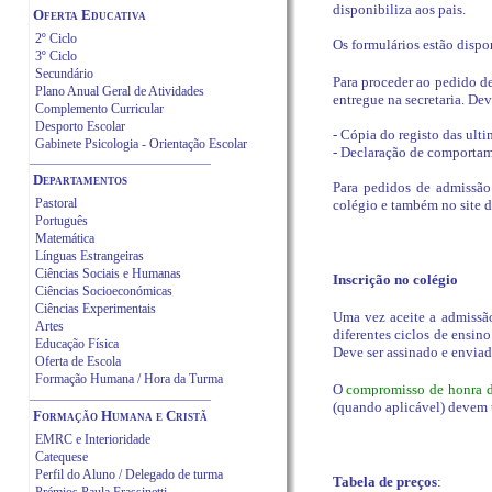
disponibiliza aos pais.
Oferta Educativa
2º Ciclo
Os formulários estão dispo
3º Ciclo
Secundário
Para proceder ao pedido d
Plano Anual Geral de Atividades
entregue na secretaria. De
Complemento Curricular
Desporto Escolar
- Cópia do registo das ulti
Gabinete Psicologia - Orientação Escolar
- Declaração de comportam
_________________________________
Departamentos
Para pedidos de admissão r
Pastoral
colégio e também no site do
Português
Matemática
Línguas Estrangeiras
Ciências Sociais e Humanas
Inscrição no colégio
Ciências Socioeconómicas
Ciências Ex
perimentais
Uma vez aceite a admissão
Artes
diferentes ciclos de ensino
Educação Física
Deve ser assinado e envia
Oferta de Escola
Formação Humana / Hora da Turma
O
compromisso de honra 
_________________________________
(quando aplicável) devem t
Formação Humana e Cristã
EMRC e Interioridade
Catequese
Perfil do Aluno / Delegado de turma
Tabela
de preços
: