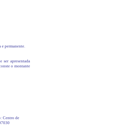
a e permanente.
e ser apresentada
 conste o montante
o: Centro de
807030