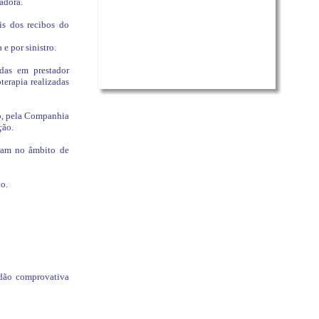
adora.
is dos recibos do
e por sinistro.
adas em prestador
terapia realizadas
o, pela Companhia
ção.
ram no âmbito de
o.
idão comprovativa