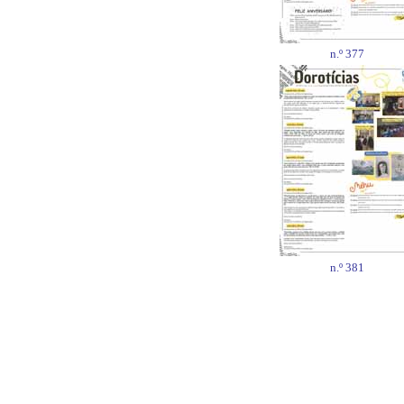
n.º 377
n.º 381