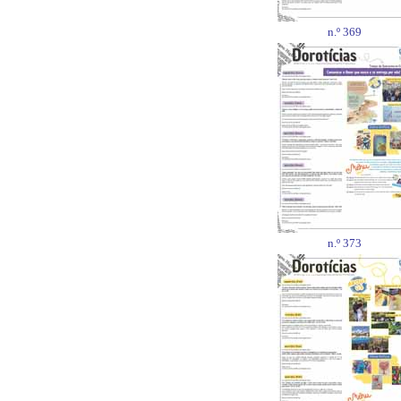
n.º 369
n.º 373