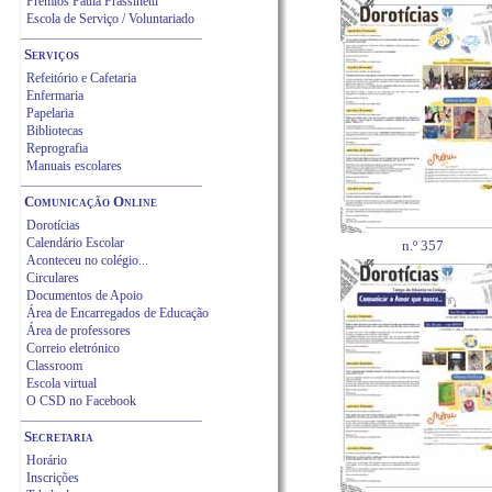
Prémios Paula Frassinetti
Escola de Serviço / Voluntariado
_________________________________
Serviços
Refeitório
e Cafetaria
Enfermaria
Papelaria
Bibliotecas
Reprografia
Manuais escolares
_________________________________
C
omunicação Online
Dorotícias
Calendário Escolar
n.º 357
Aconteceu no colégio...
Circulares
Documentos de Apoio
Área de Encarregados de Educação
Área de professores
Correio eletrónico
Classroom
Escola virtual
O CSD no Facebook
_________________________________
Secretaria
Horário
Inscrições