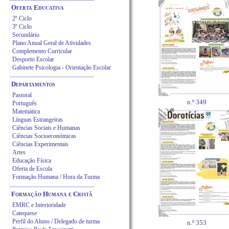
Oferta Educativa
2º Ciclo
3º Ciclo
Secundário
Plano Anual Geral de Atividades
Complemento Curricular
Desporto Escolar
Gabinete Psicologia - Orientação Escolar
_________________________________
Departamentos
Pastoral
n.º 349
Português
Matemática
Línguas Estrangeiras
Ciências Sociais e Humanas
Ciências Socioeconómicas
Ciências Ex
perimentais
Artes
Educação Física
Oferta de Escola
Formação Humana / Hora da Turma
_________________________________
Formação Humana e Cristã
EMRC e Interioridade
Catequese
Perfil do Aluno / Delegado de turma
n.º 353