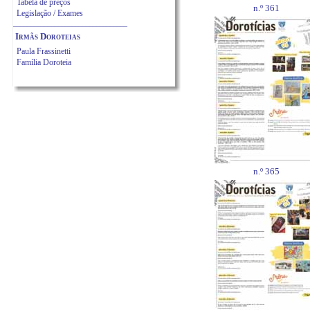
Tabela de preços
n.º 361
Legislação / Exames
_________________________________
Irmãs Doroteias
Paula Frassinetti
Família Doroteia
n.º 365